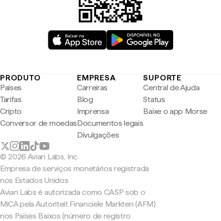
PRODUTO
EMPRESA
SUPORTE
Países
Carreiras
Central de Ajuda
Tarifas
Blog
Status
Cripto
Imprensa
Baixe o app Morse
Conversor de moedas
Documentos legais
Divulgações
© 2026 Avian Labs, Inc
Empresa de serviços monetários registrada
nos Estados Unidos
Avian Labs é autorizada como CASP sob o
MiCA pela Autoriteit Financiële Markten (AFM)
nos Países Baixos (número de registro