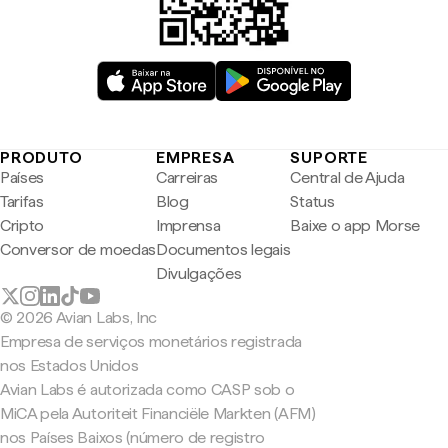
PRODUTO
EMPRESA
SUPORTE
Países
Carreiras
Central de Ajuda
Tarifas
Blog
Status
Cripto
Imprensa
Baixe o app Morse
Conversor de moedas
Documentos legais
Divulgações
© 2026 Avian Labs, Inc
Empresa de serviços monetários registrada
nos Estados Unidos
Avian Labs é autorizada como CASP sob o
MiCA pela Autoriteit Financiële Markten (AFM)
nos Países Baixos (número de registro