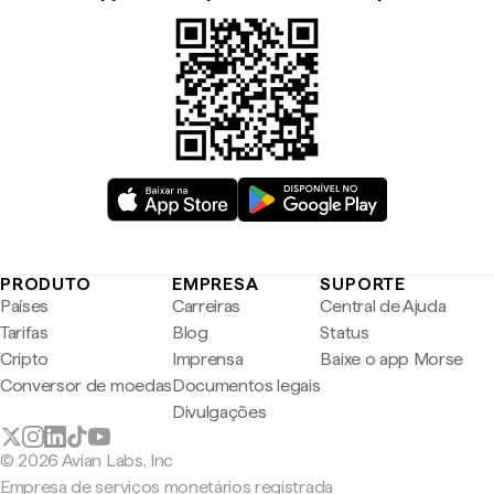
PRODUTO
EMPRESA
SUPORTE
Países
Carreiras
Central de Ajuda
Tarifas
Blog
Status
Cripto
Imprensa
Baixe o app Morse
Conversor de moedas
Documentos legais
Divulgações
© 2026 Avian Labs, Inc
Empresa de serviços monetários registrada