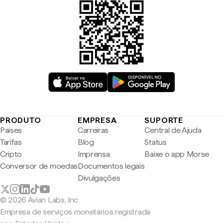
PRODUTO
EMPRESA
SUPORTE
Países
Carreiras
Central de Ajuda
Tarifas
Blog
Status
Cripto
Imprensa
Baixe o app Morse
Conversor de moedas
Documentos legais
Divulgações
© 2026 Avian Labs, Inc
Empresa de serviços monetários registrada