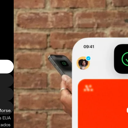
Morse.
s EUA
ntados