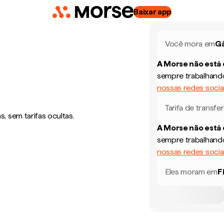
Baixar app
Você mora em
G
A Morse não está
sempre trabalhando
nossas redes socia
Tarifa de transfe
 sem tarifas ocultas.
A Morse não está
sempre trabalhando
nossas redes socia
Eles moram em
F