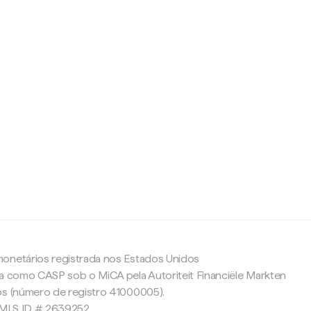
c
onetários registrada nos Estados Unidos
da como CASP sob o MiCA pela Autoriteit Financiële Markten
os (número de registro 41000005).
 NMLS ID # 2639252