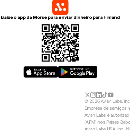
Baixe o app da Morse para enviar dinheiro para Finland
© 2026 Avian Labs, In
Empresa de serviços m
Avian Labs é autoriza
(AFM) nos Países Baix
Avian Labs USA, Inc.,