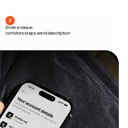
3
Envie e saque
corridors.steps.send.description