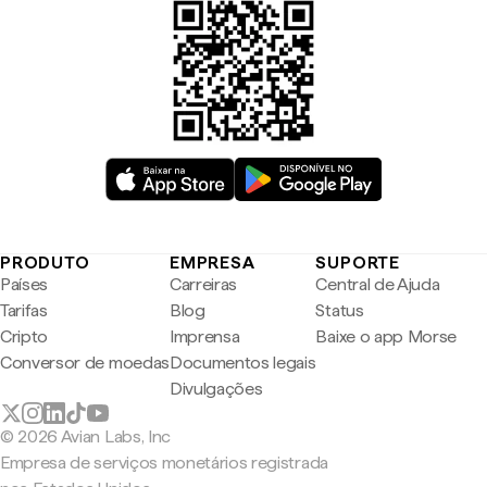
PRODUTO
EMPRESA
SUPORTE
Países
Carreiras
Central de Ajuda
Tarifas
Blog
Status
Cripto
Imprensa
Baixe o app Morse
Conversor de moedas
Documentos legais
Divulgações
© 2026 Avian Labs, Inc
Empresa de serviços monetários registrada