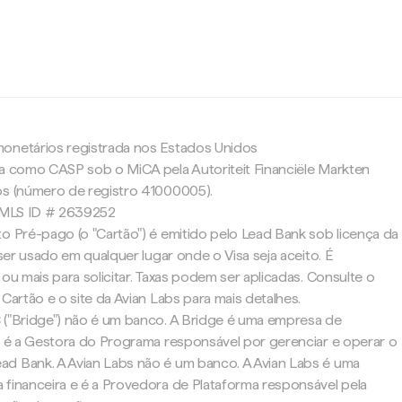
c
onetários registrada nos Estados Unidos
da como CASP sob o MiCA pela Autoriteit Financiële Markten
os (número de registro 41000005).
 NMLS ID # 2639252
o Pré-pago (o "Cartão") é emitido pelo Lead Bank sob licença da
 ser usado em qualquer lugar onde o Visa seja aceito. É
 ou mais para solicitar. Taxas podem ser aplicadas. Consulte o
 Cartão e o site da Avian Labs para mais detalhes.
 ("Bridge") não é um banco. A Bridge é uma empresa de
 e é a Gestora do Programa responsável por gerenciar e operar o
d Bank. A Avian Labs não é um banco. A Avian Labs é uma
 financeira e é a Provedora de Plataforma responsável pela