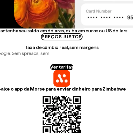
antenha seu saldo em dólares, exiba em euros ou US dollars
PREÇOS JUSTOS
Taxa de câmbio real, sem margens
ogle. Sem spreads, sem
Ver tarifas
aixe o app da Morse para enviar dinheiro para Zimbabwe