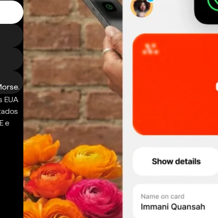
Morse.
s EUA
ntados
E e