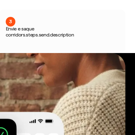
3
Envie e saque
corridors.steps.send.description