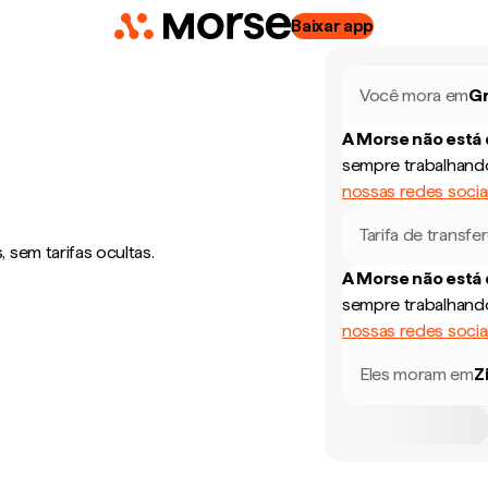
Baixar app
Você mora em
Gr
A Morse não está
sempre trabalhando
nossas redes socia
Tarifa de transfe
sem tarifas ocultas.
A Morse não está
sempre trabalhando
nossas redes socia
Eles moram em
Z