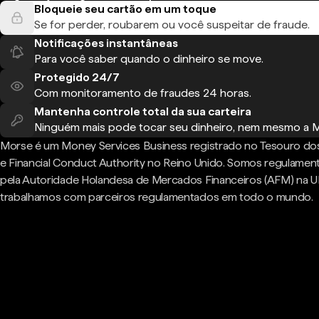
Bloqueie seu cartão em um toque
Se for perder, roubarem ou você suspeitar de fraude.
Notificações instantâneas
Para você saber quando o dinheiro se move.
Protegido 24/7
Com monitoramento de fraudes 24 horas.
Mantenha controle total da sua carteira
Ninguém mais pode tocar seu dinheiro, nem mesmo a 
Morse é um Money Services Business registrado no Tesouro do
e Financial Conduct Authority no Reino Unido. Somos regulame
pela Autoridade Holandesa de Mercados Financeiros (AFM) na U
trabalhamos com parceiros regulamentados em todo o mundo.