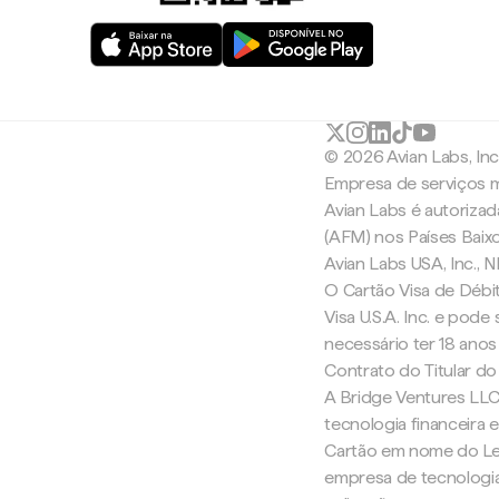
© 2026 Avian Labs, In
Empresa de serviços m
Avian Labs é autoriza
(AFM) nos Países Baix
Avian Labs USA, Inc.,
O Cartão Visa de Débit
Visa U.S.A. Inc. e pode
necessário ter 18 anos
Contrato do Titular do
A Bridge Ventures LLC
tecnologia financeira
Cartão em nome do Lea
empresa de tecnologia