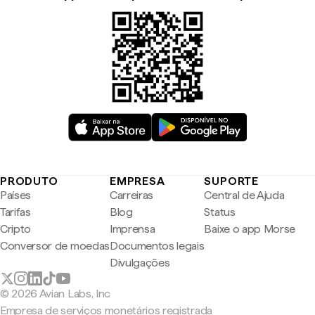
PRODUTO
EMPRESA
SUPORTE
Países
Carreiras
Central de Ajuda
Tarifas
Blog
Status
Cripto
Imprensa
Baixe o app Morse
Conversor de moedas
Documentos legais
Divulgações
© 2026 Avian Labs, Inc
Empresa de serviços monetários registrada