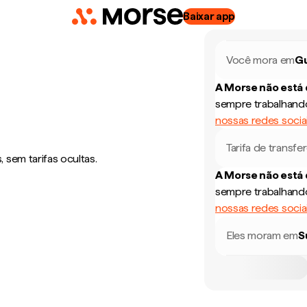
Baixar app
Você mora em
G
A Morse não está
sempre trabalhando
nossas redes socia
Tarifa de transfe
sem tarifas ocultas.
A Morse não está
sempre trabalhando
nossas redes socia
Eles moram em
S