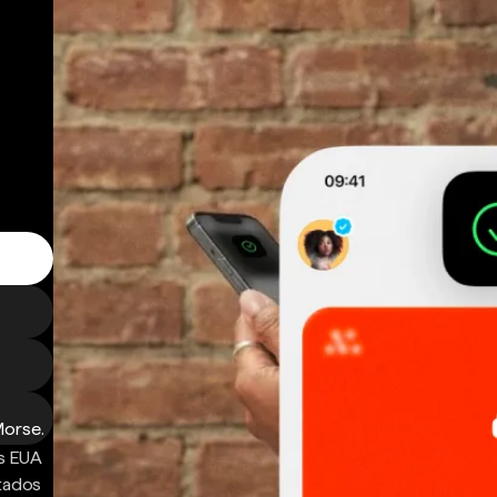
Morse.
s EUA
ntados