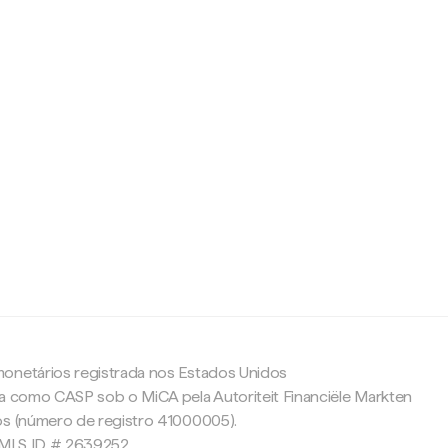
c
onetários registrada nos Estados Unidos
da como CASP sob o MiCA pela Autoriteit Financiële Markten
os (número de registro 41000005).
 NMLS ID # 2639252