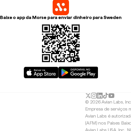
Baixe o app da Morse para enviar dinheiro para Sweden
© 2026 Avian Labs, In
Empresa de serviços m
Avian Labs é autoriza
(AFM) nos Países Baix
Avian Labs USA, Inc.,