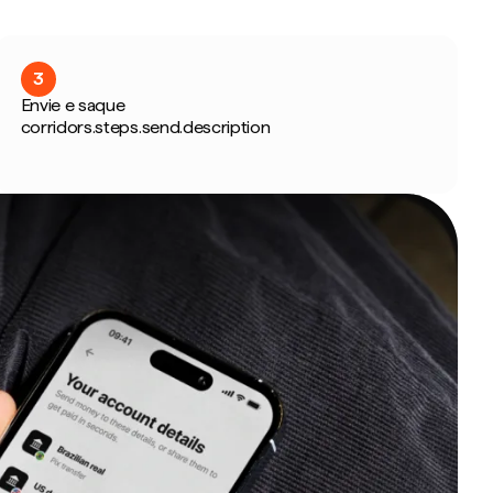
3
Envie e saque
corridors.steps.send.description