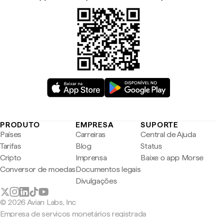
PRODUTO
EMPRESA
SUPORTE
Países
Carreiras
Central de Ajuda
Tarifas
Blog
Status
Cripto
Imprensa
Baixe o app Morse
Conversor de moedas
Documentos legais
Divulgações
© 2026 Avian Labs, Inc
Empresa de serviços monetários registrada