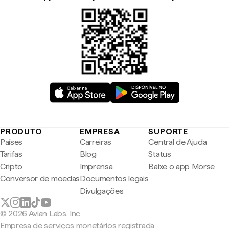
PRODUTO
EMPRESA
SUPORTE
Países
Carreiras
Central de Ajuda
Tarifas
Blog
Status
Cripto
Imprensa
Baixe o app Morse
Conversor de moedas
Documentos legais
Divulgações
© 2026 Avian Labs, Inc
Empresa de serviços monetários registrada