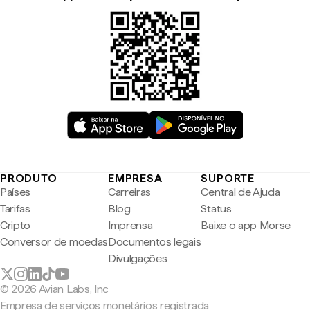
PRODUTO
EMPRESA
SUPORTE
Países
Carreiras
Central de Ajuda
Tarifas
Blog
Status
Cripto
Imprensa
Baixe o app Morse
Conversor de moedas
Documentos legais
Divulgações
© 2026 Avian Labs, Inc
Empresa de serviços monetários registrada