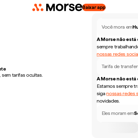
Baixar app
Você mora em
Hu
A Morse não está
sempre trabalhando
nossas redes socia
Tarifa de transfe
nte
sem tarifas ocultas.
A Morse não está
Estamos sempre tra
siga
nossas redes s
novidades.
Eles moram em
S