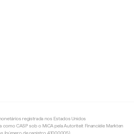
c
onetários registrada nos Estados Unidos
da como CASP sob o MiCA pela Autoriteit Financiële Markten
os (número de registro 41000005).