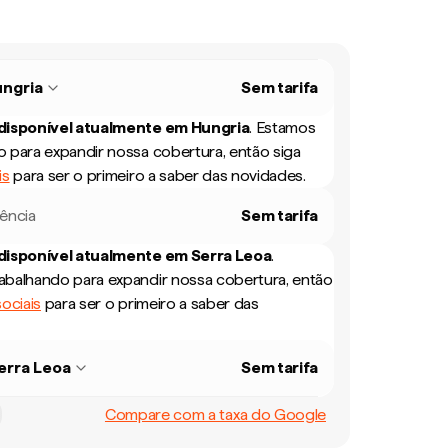
ngria
Sem tarifa
 disponível atualmente em
Hungria
.
Estamos
 para expandir nossa cobertura, então siga
is
para ser o primeiro a saber das novidades.
rência
Sem tarifa
 disponível atualmente em
Serra Leoa
.
balhando para expandir nossa cobertura, então
ociais
para ser o primeiro a saber das
erra Leoa
Sem tarifa
Compare com a taxa do Google