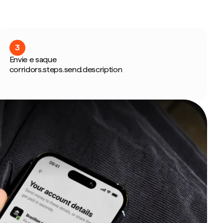
3
Envie e saque
corridors.steps.send.description