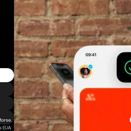
Morse.
s EUA