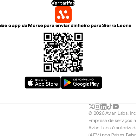
Ver tarifas
ixe o app da Morse para enviar dinheiro para Sierra Leone
© 2026 Avian Labs, In
Empresa de serviços m
Avian Labs é autoriza
(AFM) nos Países Baix