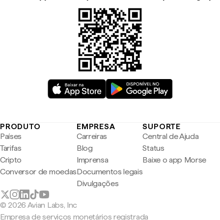
PRODUTO
EMPRESA
SUPORTE
Países
Carreiras
Central de Ajuda
Tarifas
Blog
Status
Cripto
Imprensa
Baixe o app Morse
Conversor de moedas
Documentos legais
Divulgações
© 2026 Avian Labs, Inc
Empresa de serviços monetários registrada