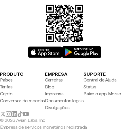
PRODUTO
EMPRESA
SUPORTE
Países
Carreiras
Central de Ajuda
Tarifas
Blog
Status
Cripto
Imprensa
Baixe o app Morse
Conversor de moedas
Documentos legais
Divulgações
© 2026 Avian Labs, Inc
Empresa de serviços monetários registrada