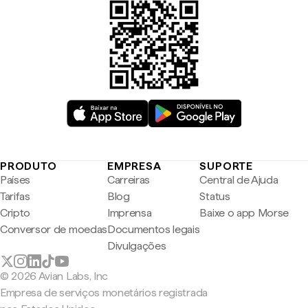
PRODUTO
EMPRESA
SUPORTE
Países
Carreiras
Central de Ajuda
Tarifas
Blog
Status
Cripto
Imprensa
Baixe o app Morse
Conversor de moedas
Documentos legais
Divulgações
© 2026 Avian Labs, Inc
Empresa de serviços monetários registrada