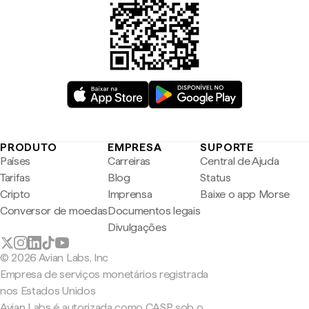
PRODUTO
EMPRESA
SUPORTE
Países
Carreiras
Central de Ajuda
Tarifas
Blog
Status
Cripto
Imprensa
Baixe o app Morse
Conversor de moedas
Documentos legais
Divulgações
© 2026 Avian Labs, Inc
Empresa de serviços monetários registrada
nos Estados Unidos
Avian Labs é autorizada como CASP sob o