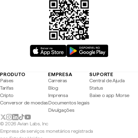
PRODUTO
EMPRESA
SUPORTE
Países
Carreiras
Central de Ajuda
Tarifas
Blog
Status
Cripto
Imprensa
Baixe o app Morse
Conversor de moedas
Documentos legais
Divulgações
© 2026 Avian Labs, Inc
Empresa de serviços monetários registrada