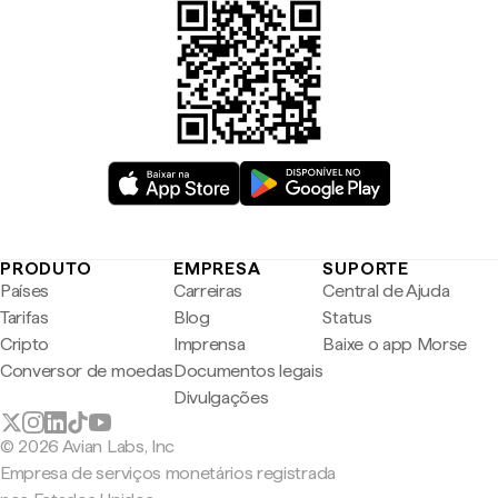
PRODUTO
EMPRESA
SUPORTE
Países
Carreiras
Central de Ajuda
Tarifas
Blog
Status
Cripto
Imprensa
Baixe o app Morse
Conversor de moedas
Documentos legais
Divulgações
© 2026 Avian Labs, Inc
Empresa de serviços monetários registrada