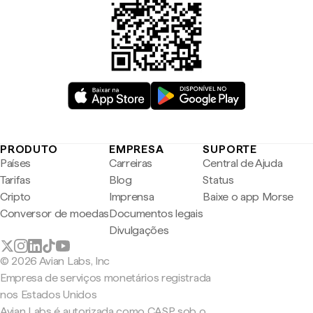
PRODUTO
EMPRESA
SUPORTE
Países
Carreiras
Central de Ajuda
Tarifas
Blog
Status
Cripto
Imprensa
Baixe o app Morse
Conversor de moedas
Documentos legais
Divulgações
© 2026 Avian Labs, Inc
Empresa de serviços monetários registrada
nos Estados Unidos
Avian Labs é autorizada como CASP sob o