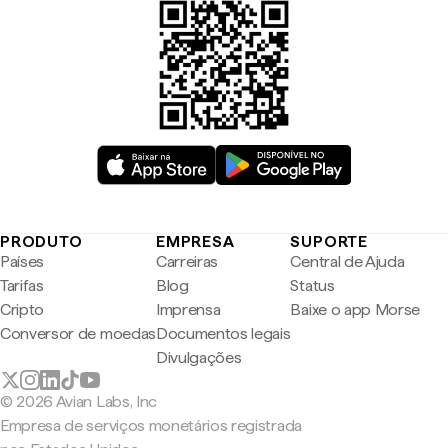
PRODUTO
EMPRESA
SUPORTE
Países
Carreiras
Central de Ajuda
Tarifas
Blog
Status
Cripto
Imprensa
Baixe o app Morse
Conversor de moedas
Documentos legais
Divulgações
© 2026 Avian Labs, Inc
Empresa de serviços monetários registrada