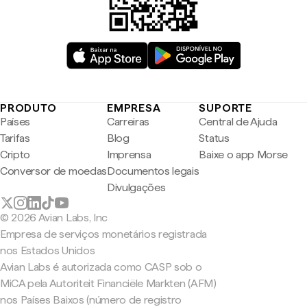
PRODUTO
EMPRESA
SUPORTE
Países
Carreiras
Central de Ajuda
Tarifas
Blog
Status
Cripto
Imprensa
Baixe o app Morse
Conversor de moedas
Documentos legais
Divulgações
© 2026 Avian Labs, Inc
Empresa de serviços monetários registrada
nos Estados Unidos
Avian Labs é autorizada como CASP sob o
MiCA pela Autoriteit Financiële Markten (AFM)
nos Países Baixos (número de registro