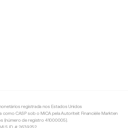
c
onetários registrada nos Estados Unidos
da como CASP sob o MiCA pela Autoriteit Financiële Markten
os (número de registro 41000005).
 NMLS ID # 2639252