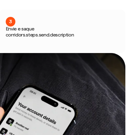
3
Envie e saque
corridors.steps.send.description