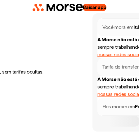
Baixar app
Você mora em
It
A Morse não está
sempre trabalhando
nossas redes socia
Tarifa de transfe
sem tarifas ocultas.
A Morse não está
sempre trabalhando
nossas redes socia
Eles moram em
E