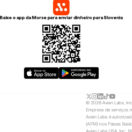
Baixe o app da Morse para enviar dinheiro para Slovenia
© 2026 Avian Labs, In
Empresa de serviços m
Avian Labs é autoriza
(AFM) nos Países Baix
Avian Labs USA, Inc.,