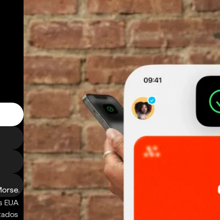
Morse.
s EUA
ntados