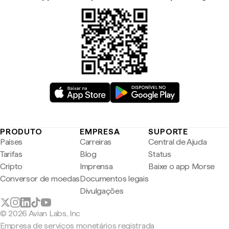
PRODUTO
EMPRESA
SUPORTE
Países
Carreiras
Central de Ajuda
Tarifas
Blog
Status
Cripto
Imprensa
Baixe o app Morse
Conversor de moedas
Documentos legais
Divulgações
© 2026 Avian Labs, Inc
Empresa de serviços monetários registrada