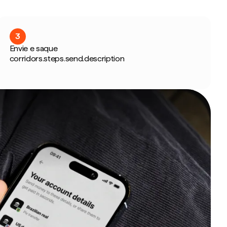
3
Envie e saque
corridors.steps.send.description