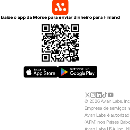
Baixe o app da Morse para enviar dinheiro para Finland
© 2026 Avian Labs, In
Empresa de serviços m
Avian Labs é autoriza
(AFM) nos Países Baix
Avian Labs USA, Inc.,