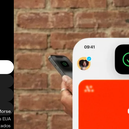
Morse.
s EUA
ntados