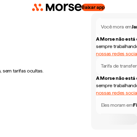
Baixar app
Você mora em
Ja
A Morse não está
sempre trabalhando
nossas redes socia
Tarifa de transfe
sem tarifas ocultas.
A Morse não está
sempre trabalhando
nossas redes socia
Eles moram em
F