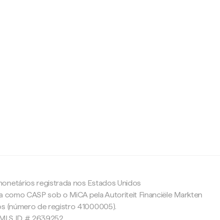
c
onetários registrada nos Estados Unidos
da como CASP sob o MiCA pela Autoriteit Financiële Markten
os (número de registro 41000005).
 NMLS ID # 2639252