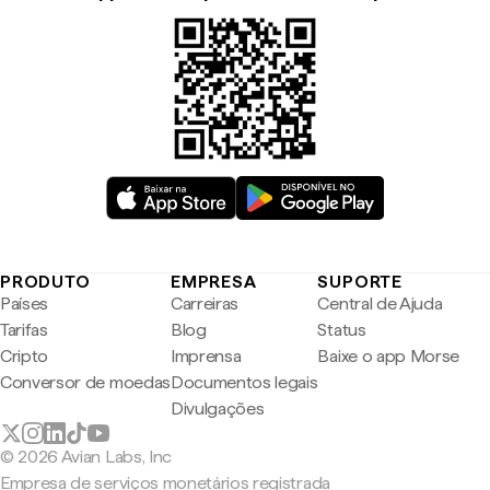
PRODUTO
EMPRESA
SUPORTE
Países
Carreiras
Central de Ajuda
Tarifas
Blog
Status
Cripto
Imprensa
Baixe o app Morse
Conversor de moedas
Documentos legais
Divulgações
© 2026 Avian Labs, Inc
Empresa de serviços monetários registrada