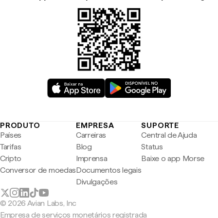
PRODUTO
EMPRESA
SUPORTE
Países
Carreiras
Central de Ajuda
Tarifas
Blog
Status
Cripto
Imprensa
Baixe o app Morse
Conversor de moedas
Documentos legais
Divulgações
© 2026 Avian Labs, Inc
Empresa de serviços monetários registrada