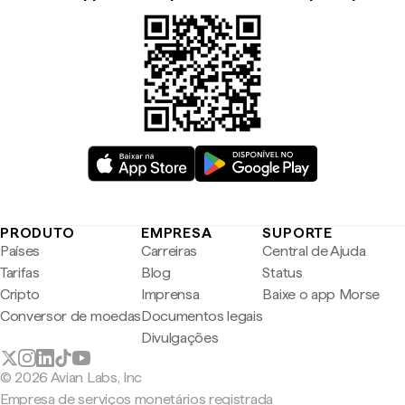
PRODUTO
EMPRESA
SUPORTE
Países
Carreiras
Central de Ajuda
Tarifas
Blog
Status
Cripto
Imprensa
Baixe o app Morse
Conversor de moedas
Documentos legais
Divulgações
© 2026 Avian Labs, Inc
Empresa de serviços monetários registrada