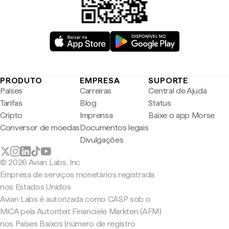
PRODUTO
EMPRESA
SUPORTE
Países
Carreiras
Central de Ajuda
Tarifas
Blog
Status
Cripto
Imprensa
Baixe o app Morse
Conversor de moedas
Documentos legais
Divulgações
© 2026 Avian Labs, Inc
Empresa de serviços monetários registrada
nos Estados Unidos
Avian Labs é autorizada como CASP sob o
MiCA pela Autoriteit Financiële Markten (AFM)
nos Países Baixos (número de registro