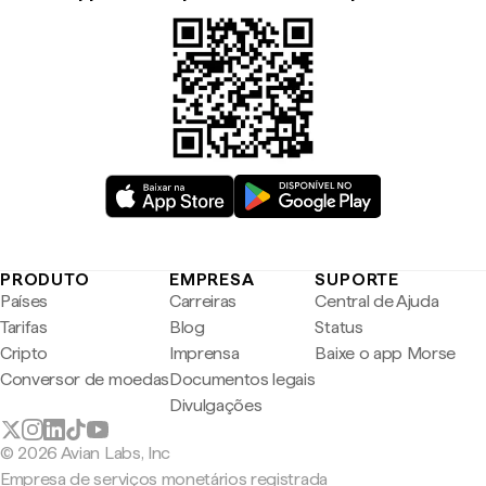
PRODUTO
EMPRESA
SUPORTE
Países
Carreiras
Central de Ajuda
Tarifas
Blog
Status
Cripto
Imprensa
Baixe o app Morse
Conversor de moedas
Documentos legais
Divulgações
© 2026 Avian Labs, Inc
Empresa de serviços monetários registrada