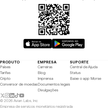
PRODUTO
EMPRESA
SUPORTE
Países
Carreiras
Central de Ajuda
Tarifas
Blog
Status
Cripto
Imprensa
Baixe o app Morse
Conversor de moedas
Documentos legais
Divulgações
© 2026 Avian Labs, Inc
Empresa de serviços monetários registrada