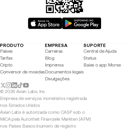
PRODUTO
EMPRESA
SUPORTE
Países
Carreiras
Central de Ajuda
Tarifas
Blog
Status
Cripto
Imprensa
Baixe o app Morse
Conversor de moedas
Documentos legais
Divulgações
© 2026 Avian Labs, Inc
Empresa de serviços monetários registrada
nos Estados Unidos
Avian Labs é autorizada como CASP sob o
MiCA pela Autoriteit Financiële Markten (AFM)
nos Países Baixos (número de registro