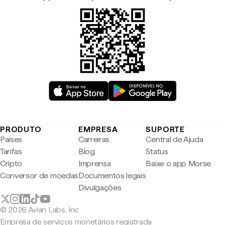
PRODUTO
EMPRESA
SUPORTE
Países
Carreiras
Central de Ajuda
Tarifas
Blog
Status
Cripto
Imprensa
Baixe o app Morse
Conversor de moedas
Documentos legais
Divulgações
© 2026 Avian Labs, Inc
Empresa de serviços monetários registrada