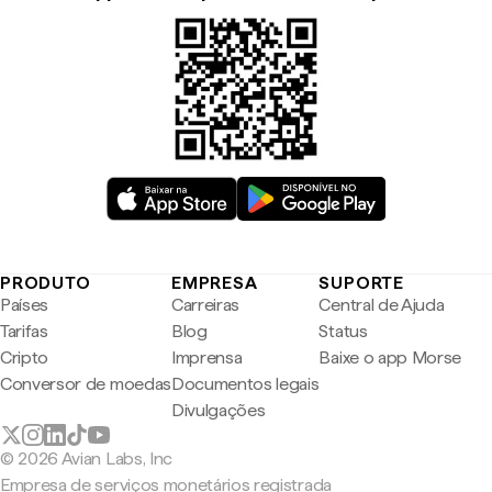
PRODUTO
EMPRESA
SUPORTE
Países
Carreiras
Central de Ajuda
Tarifas
Blog
Status
Cripto
Imprensa
Baixe o app Morse
Conversor de moedas
Documentos legais
Divulgações
© 2026 Avian Labs, Inc
Empresa de serviços monetários registrada