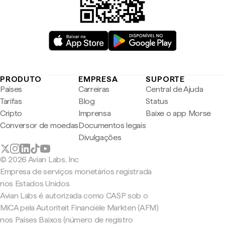
PRODUTO
EMPRESA
SUPORTE
Países
Carreiras
Central de Ajuda
Tarifas
Blog
Status
Cripto
Imprensa
Baixe o app Morse
Conversor de moedas
Documentos legais
Divulgações
© 2026 Avian Labs, Inc
Empresa de serviços monetários registrada
nos Estados Unidos
Avian Labs é autorizada como CASP sob o
MiCA pela Autoriteit Financiële Markten (AFM)
nos Países Baixos (número de registro