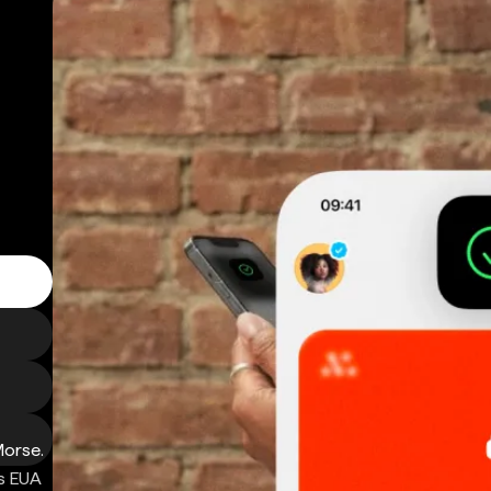
Morse.
s EUA