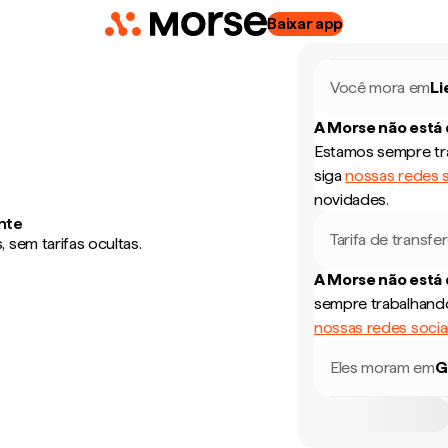
Baixar app
Você mora em
Li
A Morse não está
Estamos sempre tra
siga
nossas redes s
novidades.
nte
Tarifa de transfe
sem tarifas ocultas.
A Morse não está
sempre trabalhando
nossas redes socia
Eles moram em
G