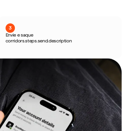
3
Envie e saque
corridors.steps.send.description