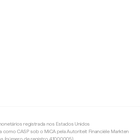
c
onetários registrada nos Estados Unidos
da como CASP sob o MiCA pela Autoriteit Financiële Markten
os (número de registro 41000005).