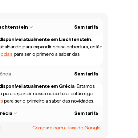
echtenstein
Sem tarifa
 disponível atualmente em
Liechtenstein
.
balhando para expandir nossa cobertura, então
ociais
para ser o primeiro a saber das
rência
Sem tarifa
 disponível atualmente em
Grécia
.
Estamos
 para expandir nossa cobertura, então siga
is
para ser o primeiro a saber das novidades.
récia
Sem tarifa
Compare com a taxa do Google