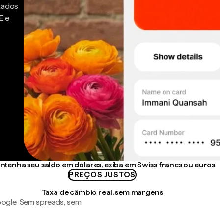
ntados
E e
ntenha seu saldo em dólares, exiba em Swiss francs ou euros
PREÇOS JUSTOS
Taxa de câmbio real, sem margens
ogle. Sem spreads, sem