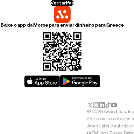
Ver tarifas
Baixe o app da Morse para enviar dinheiro para Greece
© 2026 Avian Labs, In
Empresa de serviços m
Avian Labs é autoriza
(AFM) nos Países Baix