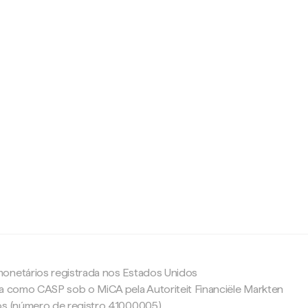
c
onetários registrada nos Estados Unidos
da como CASP sob o MiCA pela Autoriteit Financiële Markten
os (número de registro 41000005).