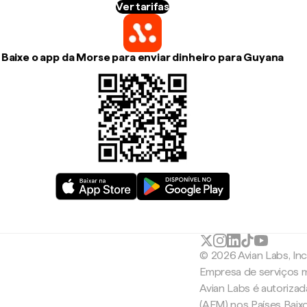
Ver tarifas
Baixe o app da Morse para enviar dinheiro para Guyana
© 2026 Avian Labs, In
Empresa de serviços m
Avian Labs é autoriza
(AFM) nos Países Baix