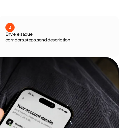
3
Envie e saque
corridors.steps.send.description