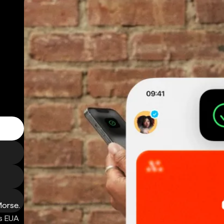
Morse.
s EUA