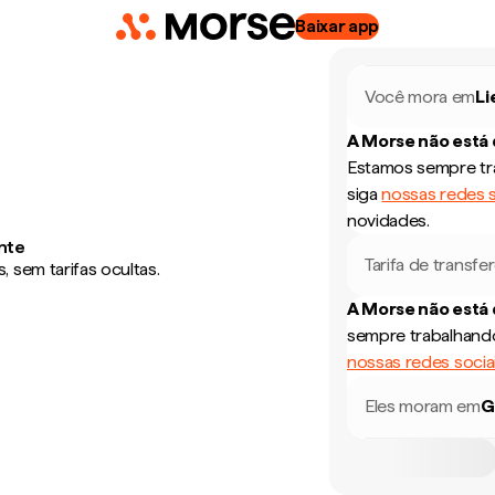
Baixar app
Você mora em
Li
A Morse não está
Estamos sempre tra
siga
nossas redes s
novidades.
nte
Tarifa de transfe
 sem tarifas ocultas.
A Morse não está
sempre trabalhando
nossas redes socia
Eles moram em
G