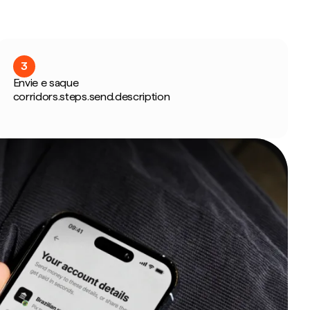
3
Envie e saque
corridors.steps.send.description