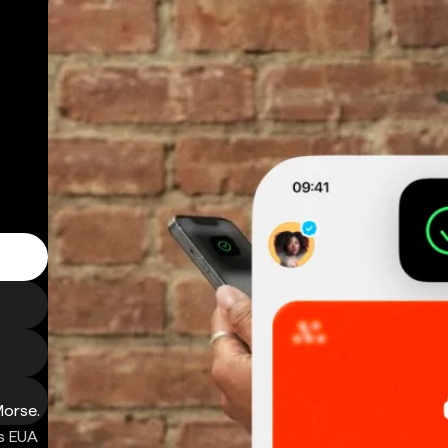
Morse.
s EUA