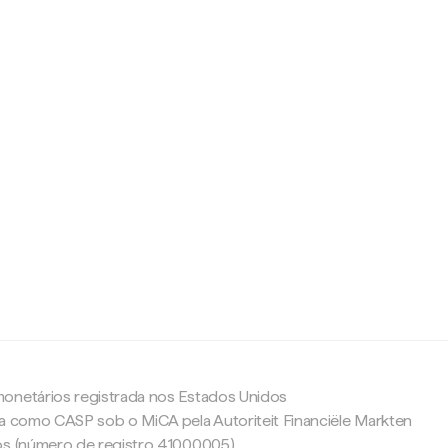
c
onetários registrada nos Estados Unidos
da como CASP sob o MiCA pela Autoriteit Financiële Markten
os (número de registro 41000005).