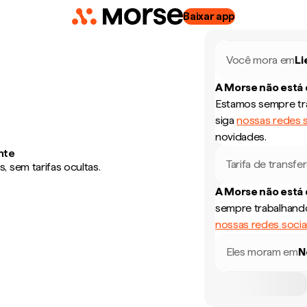
Baixar app
Você mora em
Li
A Morse não está
Estamos sempre tra
siga
nossas redes s
novidades.
nte
Tarifa de transfe
 sem tarifas ocultas.
A Morse não está
sempre trabalhando
nossas redes socia
Eles moram em
N