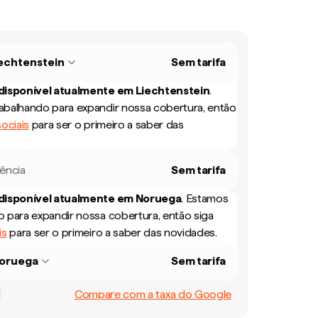
echtenstein
Sem tarifa
 disponível atualmente em
Liechtenstein
.
balhando para expandir nossa cobertura, então
ociais
para ser o primeiro a saber das
rência
Sem tarifa
 disponível atualmente em
Noruega
.
Estamos
 para expandir nossa cobertura, então siga
is
para ser o primeiro a saber das novidades.
oruega
Sem tarifa
Compare com a taxa do Google