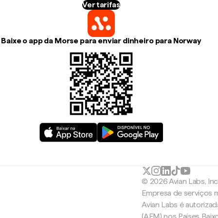
Ver tarifas
Baixe o app da Morse para enviar dinheiro para Norway
© 2026 Avian Labs, In
Empresa de serviços m
Avian Labs é autoriza
(AFM) nos Países Baix