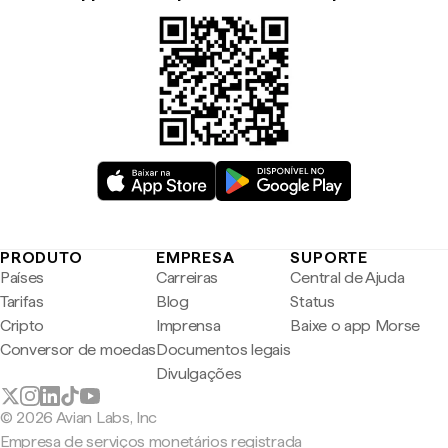
PRODUTO
EMPRESA
SUPORTE
Países
Carreiras
Central de Ajuda
Tarifas
Blog
Status
Cripto
Imprensa
Baixe o app Morse
Conversor de moedas
Documentos legais
Divulgações
© 2026 Avian Labs, Inc
Empresa de serviços monetários registrada