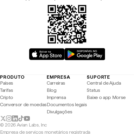
PRODUTO
EMPRESA
SUPORTE
Países
Carreiras
Central de Ajuda
Tarifas
Blog
Status
Cripto
Imprensa
Baixe o app Morse
Conversor de moedas
Documentos legais
Divulgações
© 2026 Avian Labs, Inc
Empresa de serviços monetários registrada