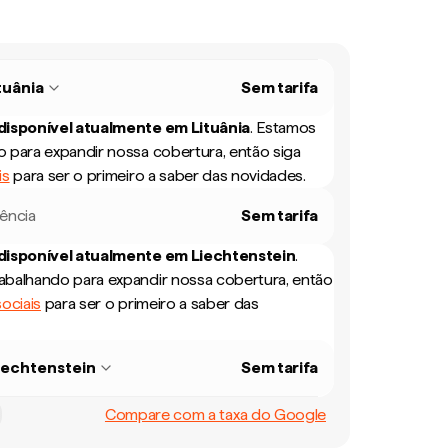
tuânia
Sem tarifa
 disponível atualmente em
Lituânia
.
Estamos
 para expandir nossa cobertura, então siga
is
para ser o primeiro a saber das novidades.
rência
Sem tarifa
 disponível atualmente em
Liechtenstein
.
balhando para expandir nossa cobertura, então
ociais
para ser o primeiro a saber das
iechtenstein
Sem tarifa
Compare com a taxa do Google