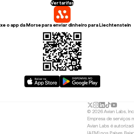
Ver tarifas
ixe o app da Morse para enviar dinheiro para Liechtenstein
© 2026 Avian Labs, In
Empresa de serviços m
Avian Labs é autoriza
(AFM) nos Países Baix