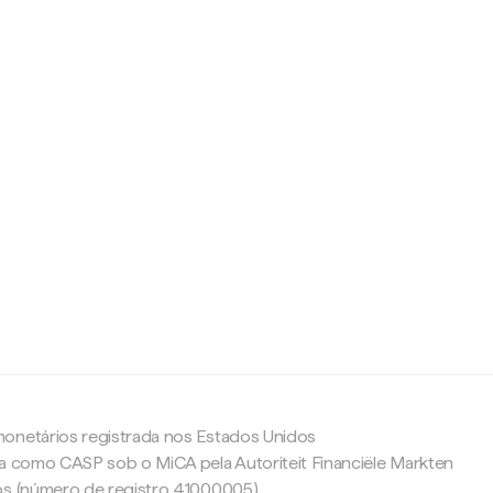
c
onetários registrada nos Estados Unidos
da como CASP sob o MiCA pela Autoriteit Financiële Markten
os (número de registro 41000005).