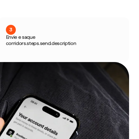
3
Envie e saque
corridors.steps.send.description