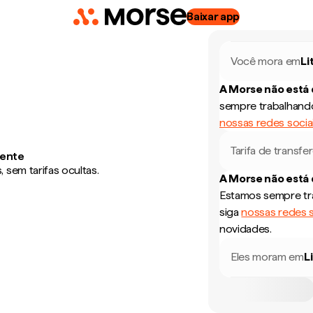
Baixar app
Você mora em
Li
A Morse não está
sempre trabalhando
nossas redes socia
Tarifa de transfe
mente
sem tarifas ocultas.
A Morse não está
Estamos sempre tra
siga
nossas redes s
novidades.
Eles moram em
L