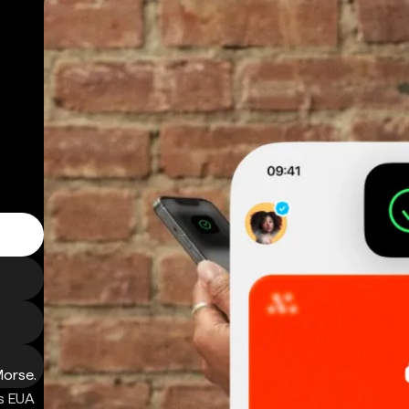
Morse.
s EUA