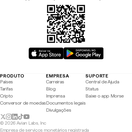
PRODUTO
EMPRESA
SUPORTE
Países
Carreiras
Central de Ajuda
Tarifas
Blog
Status
Cripto
Imprensa
Baixe o app Morse
Conversor de moedas
Documentos legais
Divulgações
© 2026 Avian Labs, Inc
Empresa de serviços monetários registrada