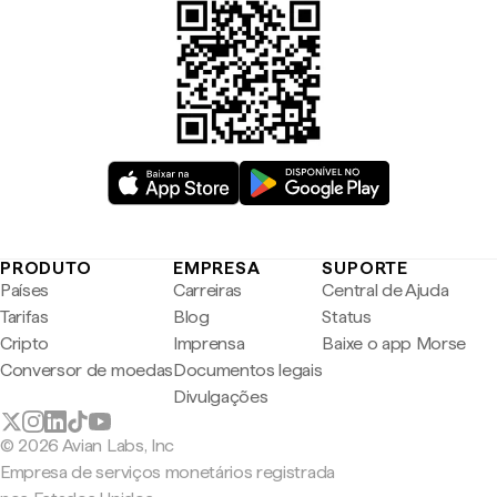
PRODUTO
EMPRESA
SUPORTE
Países
Carreiras
Central de Ajuda
Tarifas
Blog
Status
Cripto
Imprensa
Baixe o app Morse
Conversor de moedas
Documentos legais
Divulgações
© 2026 Avian Labs, Inc
Empresa de serviços monetários registrada