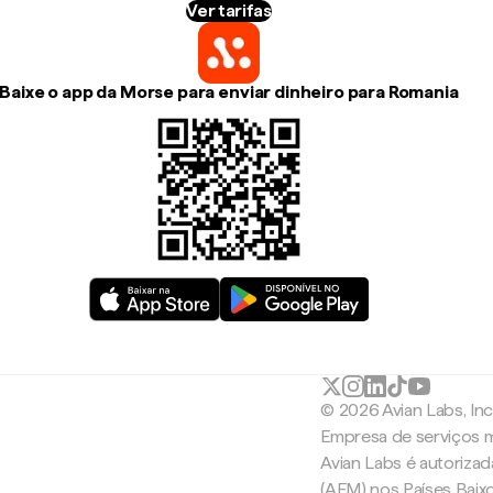
Ver tarifas
Baixe o app da Morse para enviar dinheiro para Romania
© 2026 Avian Labs, In
Empresa de serviços m
Avian Labs é autoriza
(AFM) nos Países Baix