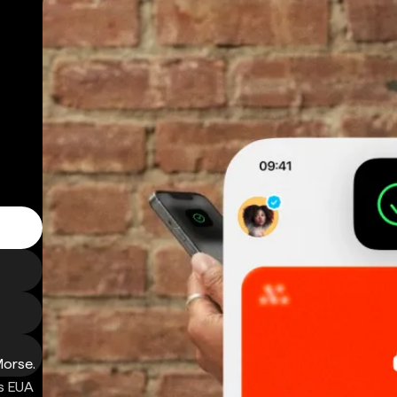
Morse.
s EUA