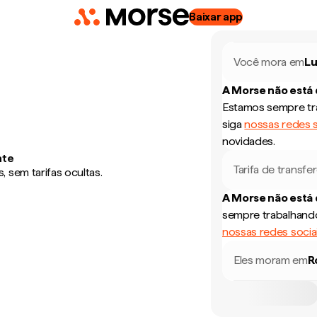
Baixar app
Você mora em
L
A Morse não está
Estamos sempre tra
siga
nossas redes s
novidades.
nte
Tarifa de transfe
 sem tarifas ocultas.
A Morse não está
sempre trabalhando
nossas redes socia
Eles moram em
R