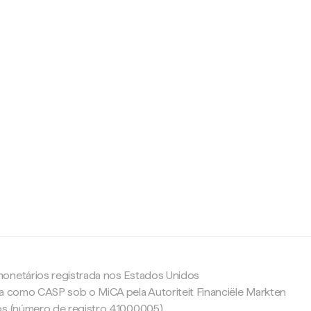
c
onetários registrada nos Estados Unidos
da como CASP sob o MiCA pela Autoriteit Financiële Markten
os (número de registro 41000005).