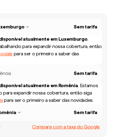
uxemburgo
Sem tarifa
 disponível atualmente em
Luxemburgo
.
balhando para expandir nossa cobertura, então
ociais
para ser o primeiro a saber das
rência
Sem tarifa
 disponível atualmente em
Romênia
.
Estamos
 para expandir nossa cobertura, então siga
is
para ser o primeiro a saber das novidades.
omênia
Sem tarifa
Compare com a taxa do Google