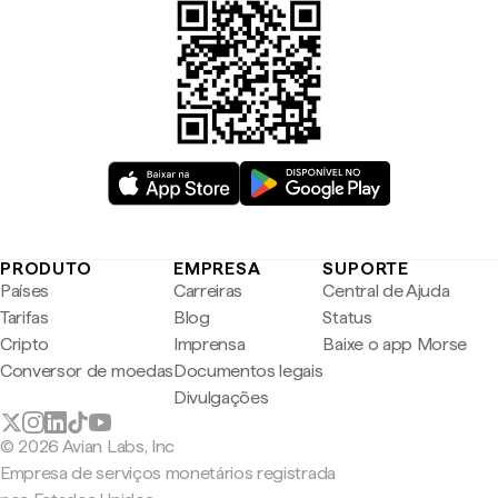
PRODUTO
EMPRESA
SUPORTE
Países
Carreiras
Central de Ajuda
Tarifas
Blog
Status
Cripto
Imprensa
Baixe o app Morse
Conversor de moedas
Documentos legais
Divulgações
© 2026 Avian Labs, Inc
Empresa de serviços monetários registrada