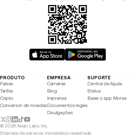
PRODUTO
EMPRESA
SUPORTE
Países
Carreiras
Central de Ajuda
Tarifas
Blog
Status
Cripto
Imprensa
Baixe o app Morse
Conversor de moedas
Documentos legais
Divulgações
© 2026 Avian Labs, Inc
Empresa de serviços monetários registrada