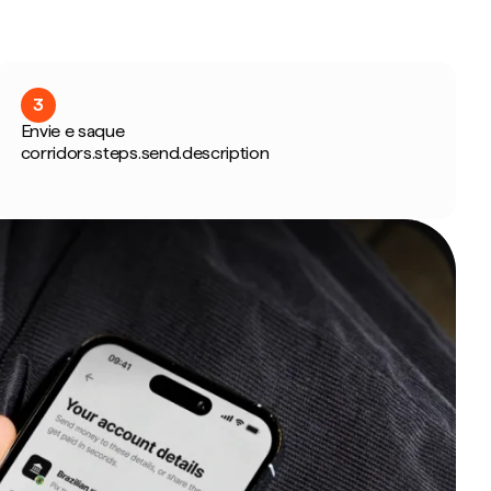
3
Envie e saque
corridors.steps.send.description