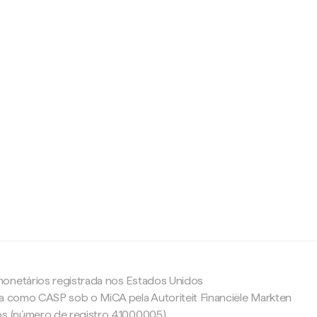
c
onetários registrada nos Estados Unidos
da como CASP sob o MiCA pela Autoriteit Financiële Markten
os (número de registro 41000005).