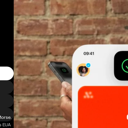
Morse.
s EUA