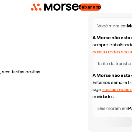
Baixar app
Você mora em
Ma
A Morse não está
sempre trabalhando
nossas redes socia
Tarifa de transfe
sem tarifas ocultas.
A Morse não está
Estamos sempre tra
siga
nossas redes s
novidades.
Eles moram em
P