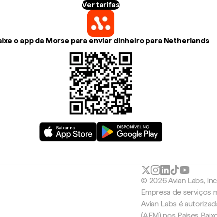
Ver tarifas
ixe o app da Morse para enviar dinheiro para Netherlands
© 2026 Avian Labs, In
Empresa de serviços m
Avian Labs é autoriza
(AFM) nos Países Baix