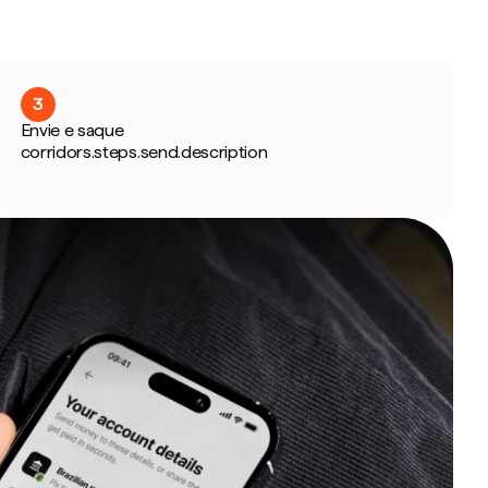
3
Envie e saque
corridors.steps.send.description