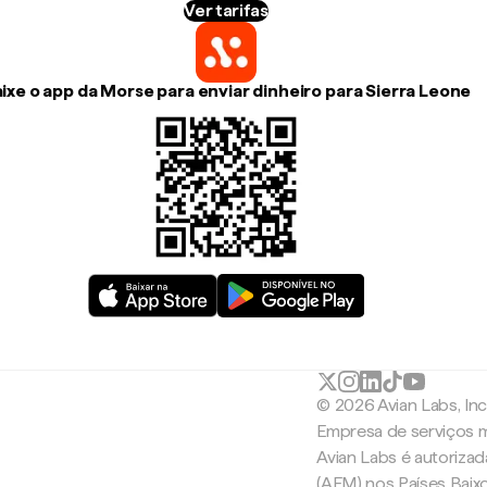
Ver tarifas
ixe o app da Morse para enviar dinheiro para Sierra Leone
© 2026 Avian Labs, In
Empresa de serviços m
Avian Labs é autoriza
(AFM) nos Países Baix