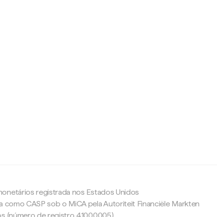
c
onetários registrada nos Estados Unidos
da como CASP sob o MiCA pela Autoriteit Financiële Markten
os (número de registro 41000005).