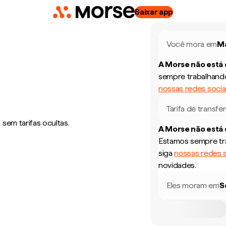
Baixar app
Você mora em
Ma
A Morse não está
sempre trabalhando
nossas redes socia
Tarifa de transfe
sem tarifas ocultas.
A Morse não está
Estamos sempre tra
siga
nossas redes s
novidades.
Eles moram em
S