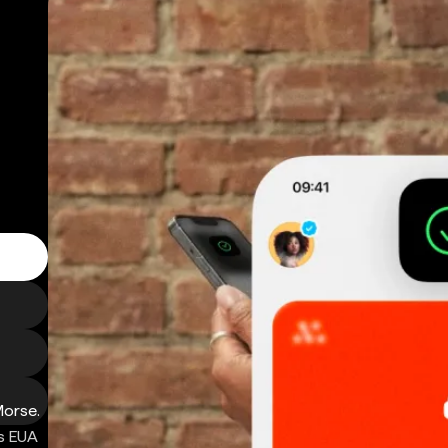
Morse.
s EUA