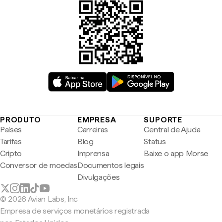
PRODUTO
EMPRESA
SUPORTE
Países
Carreiras
Central de Ajuda
Tarifas
Blog
Status
Cripto
Imprensa
Baixe o app Morse
Conversor de moedas
Documentos legais
Divulgações
© 2026 Avian Labs, Inc
Empresa de serviços monetários registrada