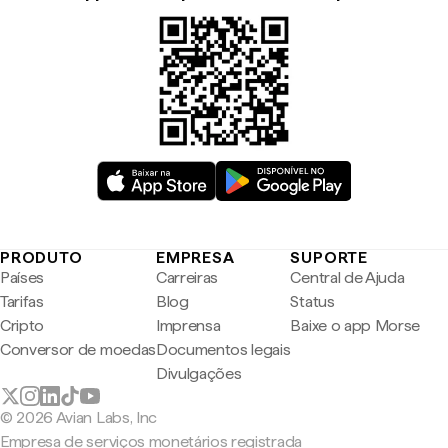
PRODUTO
EMPRESA
SUPORTE
Países
Carreiras
Central de Ajuda
Tarifas
Blog
Status
Cripto
Imprensa
Baixe o app Morse
Conversor de moedas
Documentos legais
Divulgações
© 2026 Avian Labs, Inc
Empresa de serviços monetários registrada